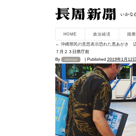
HOME
政治経済
国際
←
沖縄県民の意思表示恐れた悪あがき 
７月２３日県庁前
By
|
Published
2019年1月12
chosyu