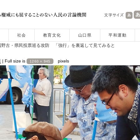
社会
教育文化
山口県
平和運動
辺野古・県民投票巡る攻防 「強行」を裏返して見てみると
日
|
Full size is
pixels
1260 × 945