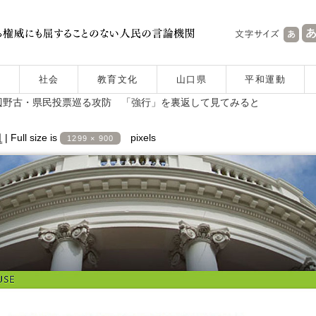
社会
教育文化
山口県
平和運動
辺野古・県民投票巡る攻防 「強行」を裏返して見てみると
日
|
Full size is
pixels
1299 × 900