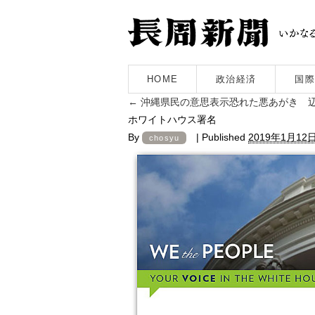
HOME
政治経済
国際
←
沖縄県民の意思表示恐れた悪あがき 
ホワイトハウス署名
By
|
Published
2019年1月12
chosyu