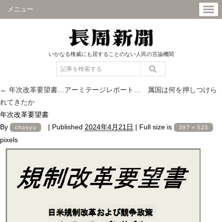
メニュー
いかなる権威にも屈することのない人民の言論機関
←
年次改革要望書…アーミテージレポート… 属国は何を押しつけら
れてきたか
年次改革要望書
By
|
Published
2024年4月21日
|
Full size is
chosyu
397 × 523
pixels