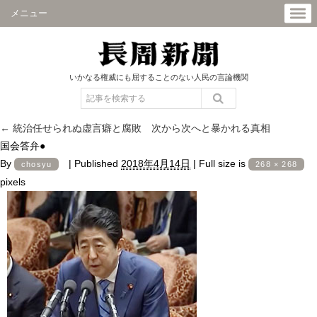
メニュー
いかなる権威にも屈することのない人民の言論機関
←
統治任せられぬ虚言癖と腐敗 次から次へと暴かれる真相
国会答弁●
By
|
Published
2018年4月14日
|
Full size is
chosyu
268 × 268
pixels