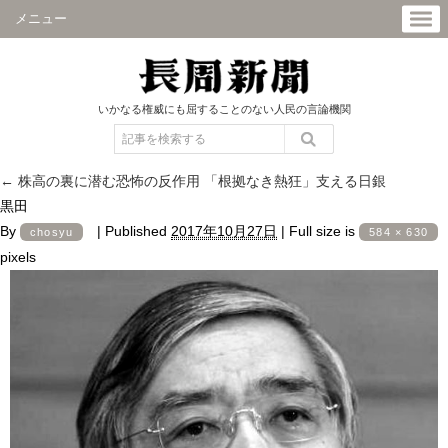
メニュー
いかなる権威にも屈することのない人民の言論機関
←
株高の裏に潜む恐怖の反作用 「根拠なき熱狂」支える日銀
黒田
By
|
Published
2017年10月27日
|
Full size is
chosyu
584 × 630
pixels