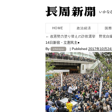
HOME
政治経済
国際
←
改憲勢力塗り替えの詐欺選挙 野党自
14日新宿・立憲民主●
By
|
Published
2017年10月2
chosyu