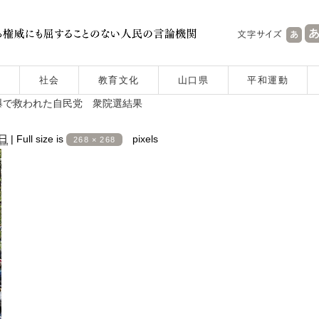
社会
教育文化
山口県
平和運動
爆で救われた自民党 衆院選結果
4日
|
Full size is
pixels
268 × 268