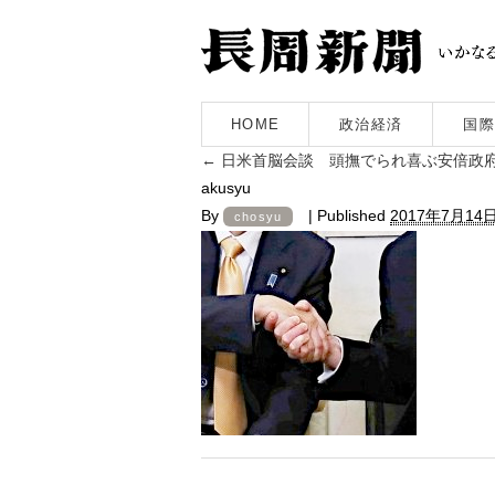
HOME
政治経済
国際
←
日米首脳会談 頭撫でられ喜ぶ安倍政
akusyu
By
|
Published
2017年7月14
chosyu