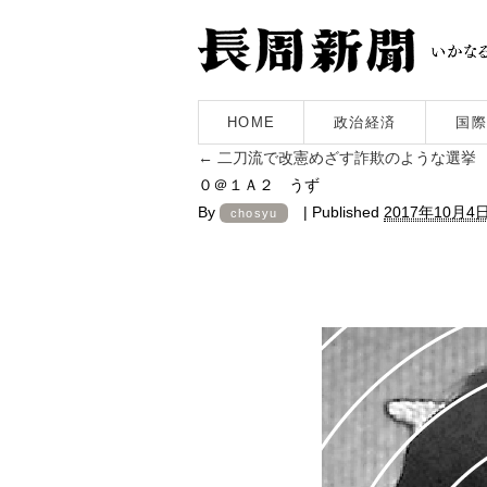
HOME
政治経済
国際
←
二刀流で改憲めざす詐欺のような選挙
０＠１Ａ２ うず
By
|
Published
2017年10月4
chosyu