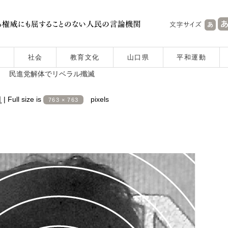
社会
教育文化
山口県
平和運動
 民進党解体でリベラル殲滅
日
|
Full size is
pixels
763 × 763