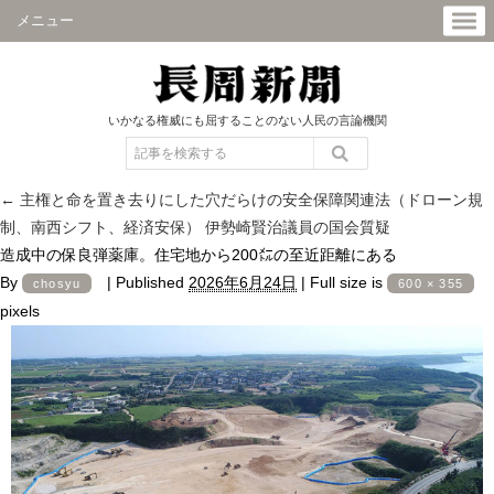
メニュー
いかなる権威にも屈することのない人民の言論機関
←
主権と命を置き去りにした穴だらけの安全保障関連法（ドローン規
制、南西シフト、経済安保） 伊勢崎賢治議員の国会質疑
造成中の保良弾薬庫。住宅地から200㍍の至近距離にある
By
|
Published
2026年6月24日
|
Full size is
chosyu
600 × 355
pixels