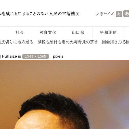
社会
教育文化
山口県
平和運動
道皮切りに地方巡る 減税も給付も進めぬ与野党の茶番 国会揺さぶる
|
Full size is
pixels
1365 × 1365