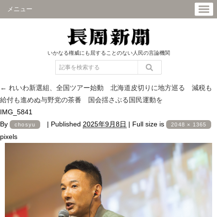
メニュー
いかなる権威にも屈することのない人民の言論機関
←
れいわ新選組、全国ツアー始動 北海道皮切りに地方巡る 減税も
給付も進めぬ与野党の茶番 国会揺さぶる国民運動を
IMG_5841
By
|
Published
2025年9月8日
|
Full size is
chosyu
2048 × 1365
pixels