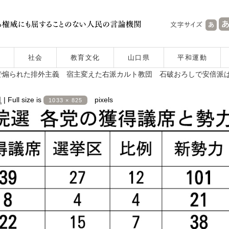
社会
教育文化
山口県
平和運動
で煽られた排外主義 宿主変えた右派カルト教団 石破おろしで安倍派
日
|
Full size is
pixels
1033 × 825