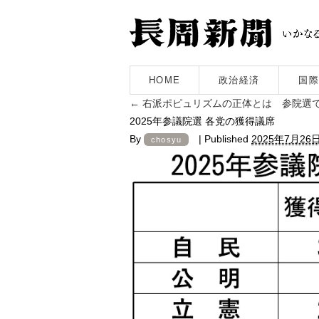
HOME
政治経済
国際
←
右派ポピュリズムの正体とは 参院選
2025年参議院選 各党の獲得議席
By
|
Published
2025年7月26
chosyu