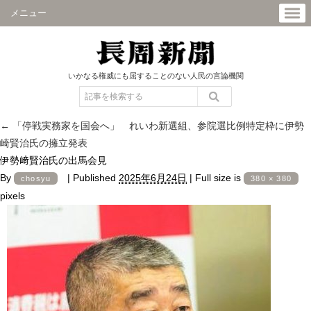
メニュー
いかなる権威にも屈することのない人民の言論機関
←
「停戦実務家を国会へ」 れいわ新選組、参院選比例特定枠に伊勢
崎賢治氏の擁立発表
伊勢﨑賢治氏の出馬会見
By
|
Published
2025年6月24日
|
Full size is
chosyu
380 × 380
pixels