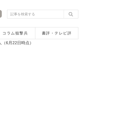
コラム狙撃兵
書評・テレビ評
（6月22日時点）