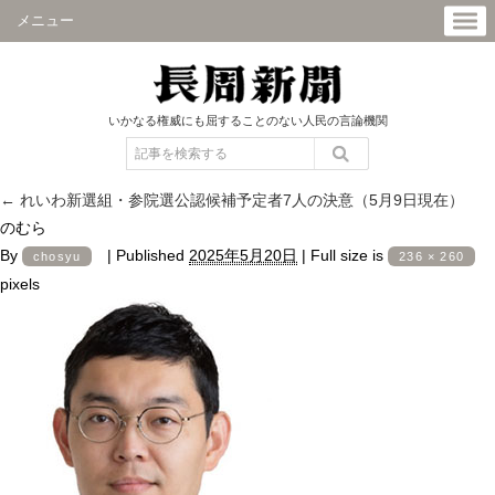
メニュー
いかなる権威にも屈することのない人民の言論機関
←
れいわ新選組・参院選公認候補予定者7人の決意（5月9日現在）
のむら
By
|
Published
2025年5月20日
|
Full size is
chosyu
236 × 260
pixels