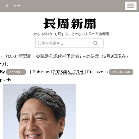
メニュー
いかなる権威にも屈することのない人民の言論機関
←
れいわ新選組・参院選公認候補予定者7人の決意（5月9日現在）
つじ
By
|
Published
2025年5月20日
|
Full size is
chosyu
236 × 260
pixels