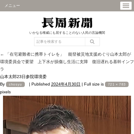
メニュー
いかなる権威にも屈することのない人民の言論機関
←
「在宅避難者に携帯トイレを」 能登被災地支援めぐり山本太郎が
環境委員会で要望 上下水が損傷し生活に支障 復旧遅れる基幹インフ
ラ
山本太郎23日参院環境委
By
|
Published
2024年4月30日
|
Full size is
chosyu
721 × 783
pixels