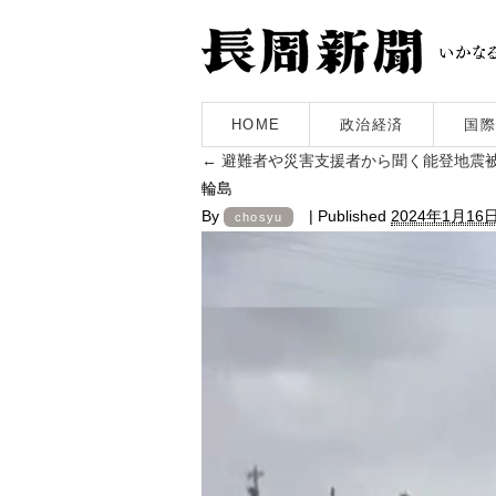
HOME
政治経済
国際
←
避難者や災害支援者から聞く能登地震
輪島
By
|
Published
2024年1月16
chosyu