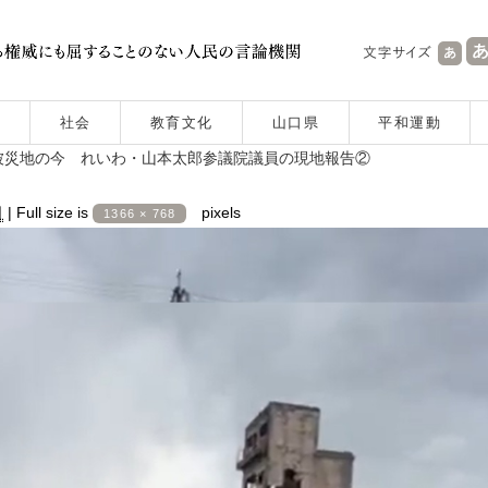
社会
教育文化
山口県
平和運動
被災地の今 れいわ・山本太郎参議院議員の現地報告②
日
|
Full size is
pixels
1366 × 768