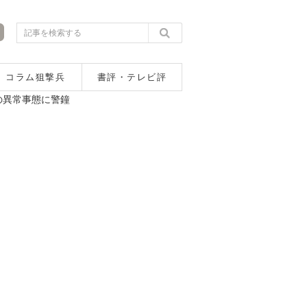
コラム狙撃兵
書評・テレビ評
の異常事態に警鐘