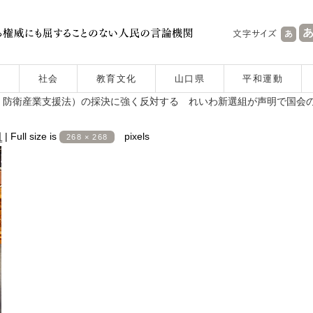
社会
教育文化
山口県
平和運動
、防衛産業支援法）の採決に強く反対する れいわ新選組が声明で国会
日
|
Full size is
pixels
268 × 268