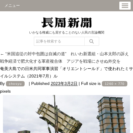
メニュー
いかなる権威にも屈することのない人民の言論機関
←
“米国追従の対中包囲は自滅の道” れいわ新選組・山本太郎の訴え
戦争経済で肥大化する軍産複合体 アジアを戦場にさせぬ外交を
奄美大島での日米共同軍事演習「オリエントシールド」で使われたミサ
イルシステム（2021年7月）ル
By
|
Published
2023年3月2日
|
Full size is
chosyu
1260 × 770
pixels