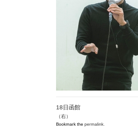
18日函館
（右）
Bookmark the
permalink
.