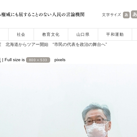
社会
教育文化
山口県
平和運動
 北海道からツアー開始 “市民の代表を政治の舞台へ”
日
|
Full size is
pixels
800 × 533