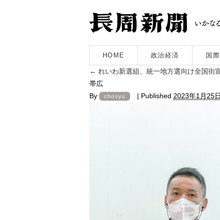
HOME
政治経済
国際
←
れいわ新選組、統一地方選向け全国街宣
帯広
By
|
Published
2023年1月25
chosyu