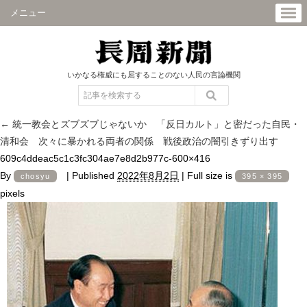
メニュー
いかなる権威にも屈することのない人民の言論機関
←
統一教会とズブズブじゃないか 「反日カルト」と密だった自民・
清和会 次々に暴かれる両者の関係 戦後政治の闇引きずり出す
609c4ddeac5c1c3fc304ae7e8d2b977c-600×416
By
|
Published
2022年8月2日
|
Full size is
chosyu
395 × 395
pixels