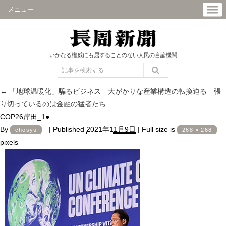
メニュー
いかなる権威にも屈することのない人民の言論機関
←
「地球温暖化」騙るビジネス 大がかりな産業構造の転換迫る 張
り切っているのは金融の猛者たち
COP26岸田_1●
By
|
Published
2021年11月9日
|
Full size is
chosyu
268 × 268
pixels