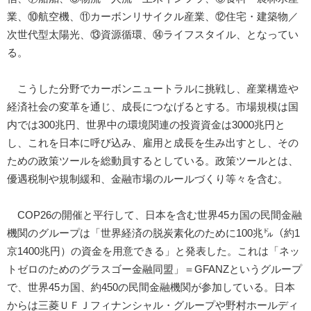
業、⑩航空機、⑪カーボンリサイクル産業、⑫住宅・建築物／
次世代型太陽光、⑬資源循環、⑭ライフスタイル、となってい
る。
こうした分野でカーボンニュートラルに挑戦し、産業構造や
経済社会の変革を通じ、成長につなげるとする。市場規模は国
内では300兆円、世界中の環境関連の投資資金は3000兆円と
し、これを日本に呼び込み、雇用と成長を生み出すとし、その
ための政策ツールを総動員するとしている。政策ツールとは、
優遇税制や規制緩和、金融市場のルールづくり等々を含む。
COP26の開催と平行して、日本を含む世界45カ国の民間金融
機関のグループは「世界経済の脱炭素化のために100兆㌦（約1
京1400兆円）の資金を用意できる」と発表した。これは「ネッ
トゼロのためのグラスゴー金融同盟」＝GFANZというグループ
で、世界45カ国、約450の民間金融機関が参加している。日本
からは三菱ＵＦＪフィナンシャル・グループや野村ホールディ