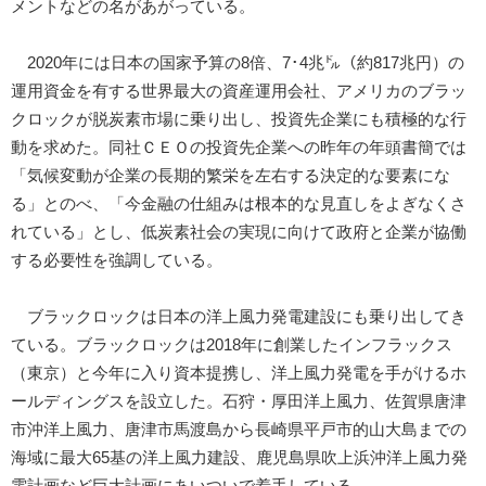
メントなどの名があがっている。
2020年には日本の国家予算の8倍、7･4兆㌦（約817兆円）の
運用資金を有する世界最大の資産運用会社、アメリカのブラッ
クロックが脱炭素市場に乗り出し、投資先企業にも積極的な行
動を求めた。同社ＣＥＯの投資先企業への昨年の年頭書簡では
「気候変動が企業の長期的繁栄を左右する決定的な要素にな
る」とのべ、「今金融の仕組みは根本的な見直しをよぎなくさ
れている」とし、低炭素社会の実現に向けて政府と企業が協働
する必要性を強調している。
ブラックロックは日本の洋上風力発電建設にも乗り出してき
ている。ブラックロックは2018年に創業したインフラックス
（東京）と今年に入り資本提携し、洋上風力発電を手がけるホ
ールディングスを設立した。石狩・厚田洋上風力、佐賀県唐津
市沖洋上風力、唐津市馬渡島から長崎県平戸市的山大島までの
海域に最大65基の洋上風力建設、鹿児島県吹上浜沖洋上風力発
電計画など巨大計画にあいついで着手している。