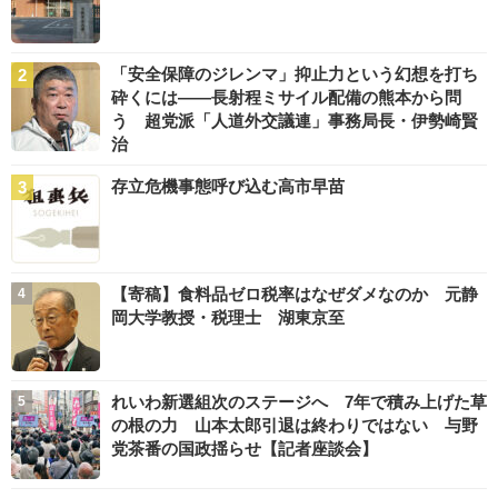
「安全保障のジレンマ」抑止力という幻想を打ち
砕くには――長射程ミサイル配備の熊本から問
う 超党派「人道外交議連」事務局長・伊勢崎賢
治
存立危機事態呼び込む高市早苗
【寄稿】食料品ゼロ税率はなぜダメなのか 元静
岡大学教授・税理士 湖東京至
れいわ新選組次のステージへ 7年で積み上げた草
の根の力 山本太郎引退は終わりではない 与野
党茶番の国政揺らせ【記者座談会】