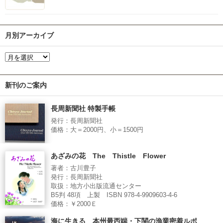
月別アーカイブ
新刊のご案内
長周新聞社 特製手帳
発行：長周新聞社
価格：大＝2000円、小＝1500円
あざみの花 The Thistle Flower
著者：古川豊子
発行：長周新聞社
取扱：地方小出版流通センター
B5判 48項 上製 ISBN 978-4-9909603-4-6
価格：￥2000Ｅ
海に生きる 本州最西端・下関の漁業密着ルポ