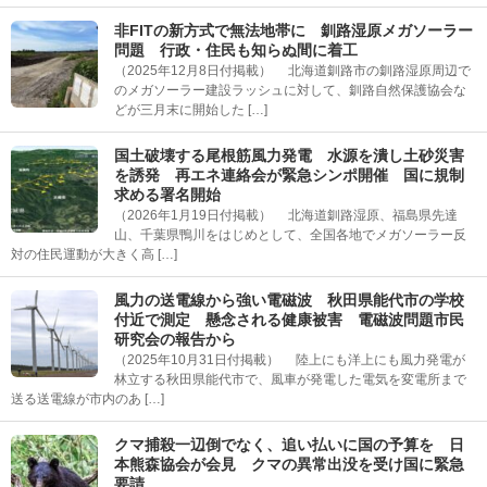
非FITの新方式で無法地帯に 釧路湿原メガソーラー
問題 行政・住民も知らぬ間に着工
（2025年12月8日付掲載） 北海道釧路市の釧路湿原周辺で
のメガソーラー建設ラッシュに対して、釧路自然保護協会な
どが三月末に開始した […]
国土破壊する尾根筋風力発電 水源を潰し土砂災害
を誘発 再エネ連絡会が緊急シンポ開催 国に規制
求める署名開始
（2026年1月19日付掲載） 北海道釧路湿原、福島県先達
山、千葉県鴨川をはじめとして、全国各地でメガソーラー反
対の住民運動が大きく高 […]
風力の送電線から強い電磁波 秋田県能代市の学校
付近で測定 懸念される健康被害 電磁波問題市民
研究会の報告から
（2025年10月31日付掲載） 陸上にも洋上にも風力発電が
林立する秋田県能代市で、風車が発電した電気を変電所まで
送る送電線が市内のあ […]
クマ捕殺一辺倒でなく、追い払いに国の予算を 日
本熊森協会が会見 クマの異常出没を受け国に緊急
要請