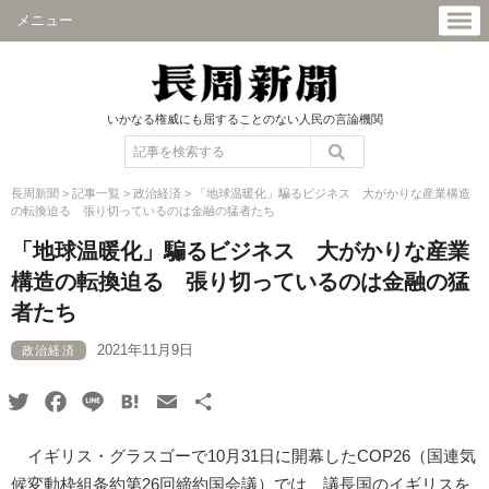
メニュー
いかなる権威にも屈することのない人民の言論機関
長周新聞
>
記事一覧
>
政治経済
>
「地球温暖化」騙るビジネス 大がかりな産業構造
の転換迫る 張り切っているのは金融の猛者たち
「地球温暖化」騙るビジネス 大がかりな産業
構造の転換迫る 張り切っているのは金融の猛
者たち
2021年11月9日
政治経済
Twitter
Facebook
Line
Hatena
Email
共
有
イギリス・グラスゴーで10月31日に開幕したCOP26（国連気
候変動枠組条約第26回締約国会議）では、議長国のイギリスを