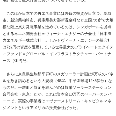
このほか日本での再エネ事業には外資の投資が目立つ。鳥取
市、新潟県柏崎市、兵庫県美方郡新温泉町など全国7カ所で大規
模な陸上風力発電事業を進めているのは、シンガポールを拠点
とする再エネ開発会社＝ヴィーナ・エナジーの子会社「日本風
力エネルギー株式会社」。しかもヴィーナ・エナジーの親会社
は7兆円の資産を運用している世界最大のプライベートエクイテ
ィファンド＝グローバル・インフラストラクチャー・パートナ
ーズ（GIP)だ。
さらに奈良県生駒郡平群町のメガソーラー計画は6万枚のパネ
ルを敷き詰めるという大規模（48㌶、甲子園球場12･5個分）な
ものだ。平群町と協定を結んだのは協栄ソーラーステーション
合同会社（東京）だが、これは資本金10万円のペーパーカンパ
ニーで、実際の事業者はエヴァーストリーム・キャピタルマネ
ジメントというアメリカの投資会社だった。