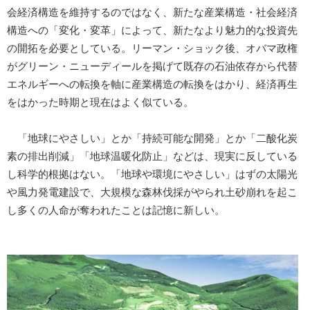
会経済構造を維持するのではなく、新たな産業構造・社会経済
構造への「変化・変革」によって、新たなより魅力的な投資先
の開拓を必要としている。リーマン・ショック後、オバマ政権
がグリーン・ニューディールを掲げて既存の石油依存から代替
エネルギーへの転換を軸に産業構造の転換をはかり、経済再生
をはかった時期と現在はよく似ている。
「地球にやさしい」とか「持続可能な開発」とか「二酸化炭
素の排出削減」「地球温暖化防止」などは、現実に反している
し科学的根拠はない。「地球や環境にやさしい」はずの太陽光
や風力発電建設で、大規模な森林伐採がやられ土砂崩れを起こ
し多くの人命が奪われたことは記憶に新しい。