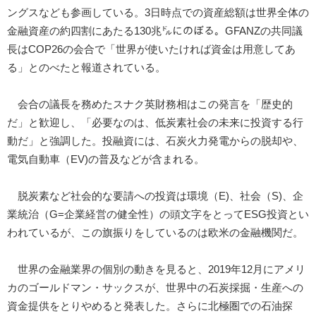
ングスなども参画している。3日時点での資産総額は世界全体の
金融資産の約四割にあたる130兆㌦にのぼる。GFANZの共同議
長はCOP26の会合で「世界が使いたければ資金は用意してあ
る」とのべたと報道されている。
会合の議長を務めたスナク英財務相はこの発言を「歴史的
だ」と歓迎し、「必要なのは、低炭素社会の未来に投資する行
動だ」と強調した。投融資には、石炭火力発電からの脱却や、
電気自動車（EV)の普及などが含まれる。
脱炭素など社会的な要請への投資は環境（E)、社会（S)、企
業統治（G=企業経営の健全性）の頭文字をとってESG投資とい
われているが、この旗振りをしているのは欧米の金融機関だ。
世界の金融業界の個別の動きを見ると、2019年12月にアメリ
カのゴールドマン・サックスが、世界中の石炭採掘・生産への
資金提供をとりやめると発表した。さらに北極圏での石油探