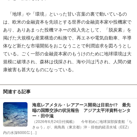
「地球」や「環境」といった甘い言葉の裏で動いているの
は、欧米の金融資本を先頭とする世界の金融資本家や投機家で
あり、ありあまった投機マネーの投入先として、「脱炭素」を
掲げた大規模な産業構造の転換で、再エネや電気自動車、半導
体など新たな市場開拓をおこなうことで利潤追求を図ろうとし
ている。ごく一部の金融資本家のもうけのために地球環境は大
規模に破壊され、森林は伐採され、海や川は汚され、人間の健
康被害も甚大なものになっている。
関連する記事
海底レアメタル・レアアース開発は目前か!? 最先
端の国際交渉の状況報告 アジア太平洋資料センタ
ー・田中滋
（2026年6月24日付掲載） 今年初めに地球深部探査船「ち
きゅう」が、南鳥島（東京都）沖・排他的経済水域（EEZ）
内の水深6000㍍ […]