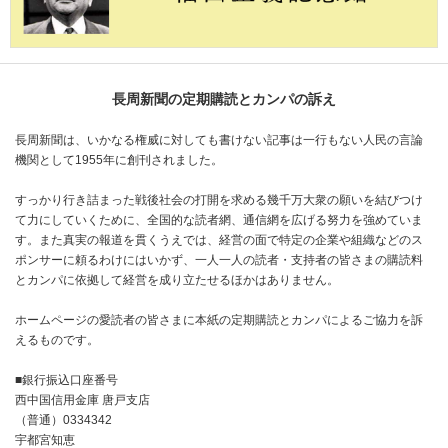
長周新聞の定期購読とカンパの訴え
長周新聞は、いかなる権威に対しても書けない記事は一行もない人民の言論
機関として1955年に創刊されました。
すっかり行き詰まった戦後社会の打開を求める幾千万大衆の願いを結びつけ
て力にしていくために、全国的な読者網、通信網を広げる努力を強めていま
す。また真実の報道を貫くうえでは、経営の面で特定の企業や組織などのス
ポンサーに頼るわけにはいかず、一人一人の読者・支持者の皆さまの購読料
とカンパに依拠して経営を成り立たせるほかはありません。
ホームページの愛読者の皆さまに本紙の定期購読とカンパによるご協力を訴
えるものです。
■銀行振込口座番号
西中国信用金庫 唐戸支店
（普通）0334342
宇都宮知恵