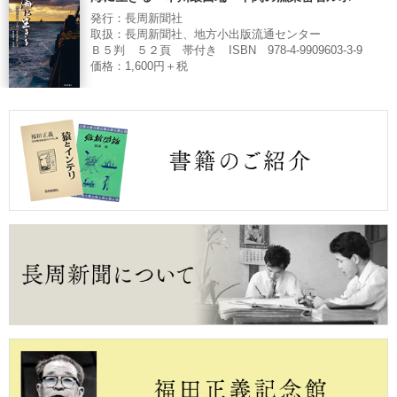
発行：長周新聞社
取扱：長周新聞社、地方小出版流通センター
Ｂ５判 ５２頁 帯付き ISBN 978-4-9909603-3-9
価格：1,600円＋税