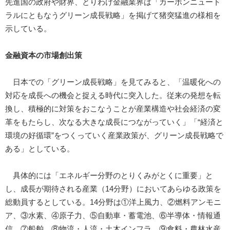
先進国の政府や財界、とりわけ金融業界は「カーボンニュート
ラルにともなうグリーン成長戦略」を掲げて猪突猛進の様相を
示している。
金融資本の市場創出策
日本での「グリーン成長戦略」を見てみると、「温暖化への
対応を成長への機会と捉える時代に突入した。従来の発想を転
換し、積極的に対策をおこなうことが産業構造や社会経済の変
革をもたらし、次なる大きな成長につながっていく」「“経済と
環境の好循環”をつくっていく産業政策が、グリーン成長戦略で
ある」としている。
具体的には「エネルギー分野のとりくみがとくに重要」と
し、成長が期待される産業（14分野）においてあらゆる政策を
総動員するとしている。14分野は①洋上風力、②燃料アンモニ
ア、③水素、④原子力、⑤自動車・蓄電池、⑥半導体・情報通
信、⑦船舶、⑧物流・人流・土木インフラ、⑨食料・農林水産