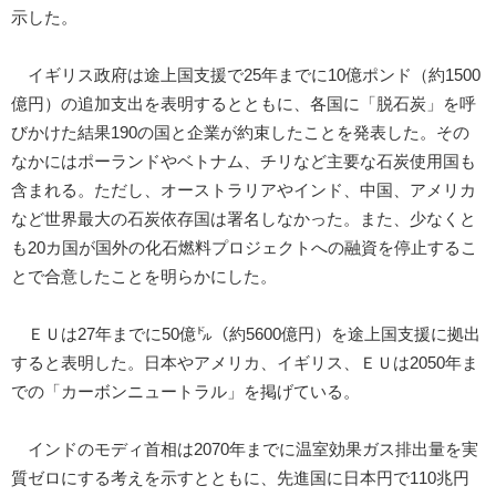
示した。
イギリス政府は途上国支援で25年までに10億ポンド（約1500
億円）の追加支出を表明するとともに、各国に「脱石炭」を呼
びかけた結果190の国と企業が約束したことを発表した。その
なかにはポーランドやベトナム、チリなど主要な石炭使用国も
含まれる。ただし、オーストラリアやインド、中国、アメリカ
など世界最大の石炭依存国は署名しなかった。また、少なくと
も20カ国が国外の化石燃料プロジェクトへの融資を停止するこ
とで合意したことを明らかにした。
ＥＵは27年までに50億㌦（約5600億円）を途上国支援に拠出
すると表明した。日本やアメリカ、イギリス、ＥＵは2050年ま
での「カーボンニュートラル」を掲げている。
インドのモディ首相は2070年までに温室効果ガス排出量を実
質ゼロにする考えを示すとともに、先進国に日本円で110兆円