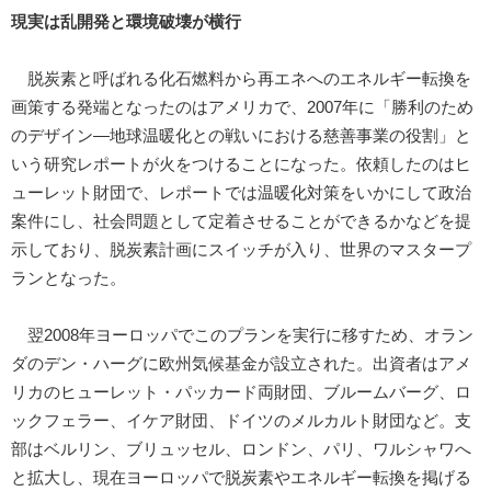
現実は乱開発と環境破壊が横行
脱炭素と呼ばれる化石燃料から再エネへのエネルギー転換を
画策する発端となったのはアメリカで、2007年に「勝利のため
のデザイン―地球温暖化との戦いにおける慈善事業の役割」と
いう研究レポートが火をつけることになった。依頼したのはヒ
ューレット財団で、レポートでは温暖化対策をいかにして政治
案件にし、社会問題として定着させることができるかなどを提
示しており、脱炭素計画にスイッチが入り、世界のマスタープ
ランとなった。
翌2008年ヨーロッパでこのプランを実行に移すため、オラン
ダのデン・ハーグに欧州気候基金が設立された。出資者はアメ
リカのヒューレット・パッカード両財団、ブルームバーグ、ロ
ックフェラー、イケア財団、ドイツのメルカルト財団など。支
部はベルリン、ブリュッセル、ロンドン、パリ、ワルシャワへ
と拡大し、現在ヨーロッパで脱炭素やエネルギー転換を掲げる