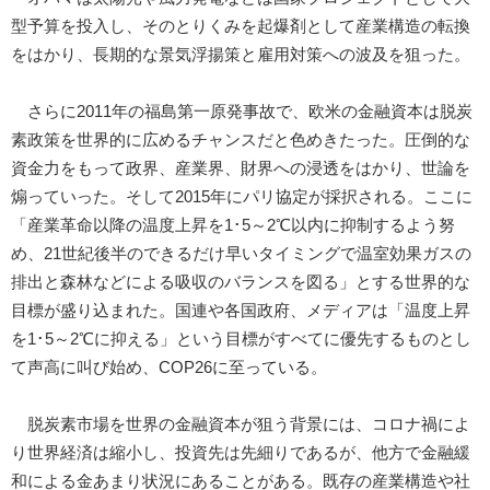
型予算を投入し、そのとりくみを起爆剤として産業構造の転換
をはかり、長期的な景気浮揚策と雇用対策への波及を狙った。
さらに2011年の福島第一原発事故で、欧米の金融資本は脱炭
素政策を世界的に広めるチャンスだと色めきたった。圧倒的な
資金力をもって政界、産業界、財界への浸透をはかり、世論を
煽っていった。そして2015年にパリ協定が採択される。ここに
「産業革命以降の温度上昇を1･5～2℃以内に抑制するよう努
め、21世紀後半のできるだけ早いタイミングで温室効果ガスの
排出と森林などによる吸収のバランスを図る」とする世界的な
目標が盛り込まれた。国連や各国政府、メディアは「温度上昇
を1･5～2℃に抑える」という目標がすべてに優先するものとし
て声高に叫び始め、COP26に至っている。
脱炭素市場を世界の金融資本が狙う背景には、コロナ禍によ
り世界経済は縮小し、投資先は先細りであるが、他方で金融緩
和による金あまり状況にあることがある。既存の産業構造や社