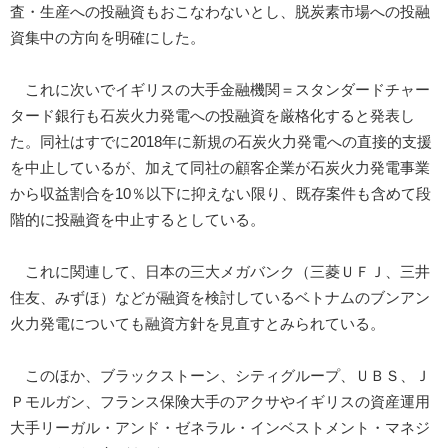
査・生産への投融資もおこなわないとし、脱炭素市場への投融
資集中の方向を明確にした。
これに次いでイギリスの大手金融機関＝スタンダードチャー
タード銀行も石炭火力発電への投融資を厳格化すると発表し
た。同社はすでに2018年に新規の石炭火力発電への直接的支援
を中止しているが、加えて同社の顧客企業が石炭火力発電事業
から収益割合を10％以下に抑えない限り、既存案件も含めて段
階的に投融資を中止するとしている。
これに関連して、日本の三大メガバンク（三菱ＵＦＪ、三井
住友、みずほ）などが融資を検討しているベトナムのブンアン
火力発電についても融資方針を見直すとみられている。
このほか、ブラックストーン、シティグループ、ＵＢＳ、Ｊ
Ｐモルガン、フランス保険大手のアクサやイギリスの資産運用
大手リーガル・アンド・ゼネラル・インベストメント・マネジ