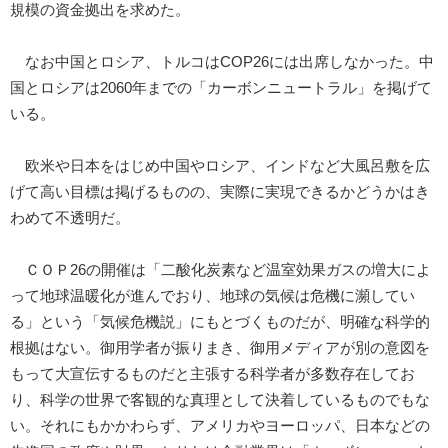
規模の資金拠出を求めた。
なお中国とロシア、トルコはCOP26には出席しなかった。中
国とロシアは2060年までの「カーボンニュートラル」を掲げて
いる。
欧米や日本をはじめ中国やロシア、インドなど大風呂敷を広
げて高い目標は掲げるものの、実際に実現できるかどうかはき
わめて不透明だ。
ＣＯＰ26の開催は「二酸化炭素など温室効果ガスの増大によ
って地球温暖化が進んでおり、地球の気候は危機に瀕してい
る」という「気候危機説」にもとづくものだが、明確な科学的
根拠はない。御用学者が振りまき、御用メディアが別の意図を
もって大宣伝するものだと主張する科学者が多数存在してお
り、科学の世界で客観的な真理として決着しているものでもな
い。それにもかかわらず、アメリカやヨーロッパ、日本などの