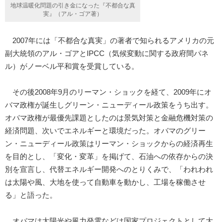
地球温暖化問題の引き金になった『不都合な真
実』（アル・ゴア著）
2007年には「不都合な真実」の著者で知られるアメリカの元
副大統領のアル・ゴアとIPCC（気候変動に関する政府間パネ
ル）がノーベル平和賞を受賞している。
その後2008年9月のリーマン・ショックを経て、2009年にオ
バマ政権が誕生しグリーン・ニューディール政策をうち出す。
オバマ政権が最優先課題としたのは景気対策と金融危機対策の
経済問題、次いでエネルギーと環境だった。オバマのグリー
ン・ニューディール政策はリーマン・ショックからの経済再生
を目的とし、「変化・変革」を掲げて、石油への依存からの決
別を宣言し、代替エネルギー開発へのとりくみで、「われわれ
は太陽や風、大地を使って自動車を動かし、工場を稼働させ
る」と語った。
オバマは太陽光や風力発電などは国家プロジェクトとして大