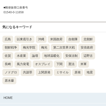
■郵便振替口座番号
01540-0-11658
気になるキーワード
広島
以東底引き
沖縄
米国政府
自衛隊
北朝鮮
朝鮮戦争
梅光学院
梅光
第二次世界大戦
安倍政府
佐賀
水産業
論壇
地球温暖化
安保法制
辺野古
長崎
風力発電
オスプレイ
下関
憲法
米軍
ノドグロ
共謀罪
上関原発
ミサイル
原発
地震
原水爆
HOME