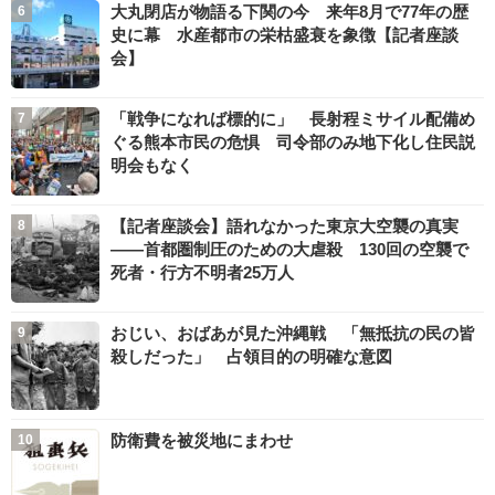
大丸閉店が物語る下関の今 来年8月で77年の歴
史に幕 水産都市の栄枯盛衰を象徴【記者座談
会】
「戦争になれば標的に」 長射程ミサイル配備め
ぐる熊本市民の危惧 司令部のみ地下化し住民説
明会もなく
【記者座談会】語れなかった東京大空襲の真実
――首都圏制圧のための大虐殺 130回の空襲で
死者・行方不明者25万人
おじい、おばあが見た沖縄戦 「無抵抗の民の皆
殺しだった」 占領目的の明確な意図
防衛費を被災地にまわせ