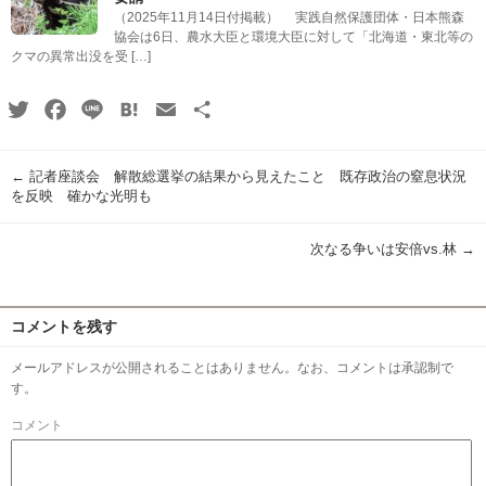
（2025年11月14日付掲載） 実践自然保護団体・日本熊森
協会は6日、農水大臣と環境大臣に対して「北海道・東北等の
クマの異常出没を受 […]
Twitter
Facebook
Line
Hatena
Email
共
有
←
記者座談会 解散総選挙の結果から見えたこと 既存政治の窒息状況
を反映 確かな光明も
次なる争いは安倍vs.林
→
コメントを残す
メールアドレスが公開されることはありません。なお、コメントは承認制で
す。
コメント