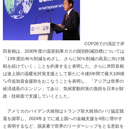
COP26での演説で岸
田首相は、2030年度の温室効果ガスの国別削減目標については
「13年度比46％削減をめざし、さらに50％削減の高見に向け挑
戦を続けていく」ことを約束すると表明した。さらに岸田首相
は途上国の温暖化対策支援として新たに今後5年間で最大100億
㌦の追加資金援助をおこなうことを表明し、「アジアは世界の
経済成長のエンジン」であり、気候変動対策の負担を日本が財
政・技術面で支援していくとした。
アメリカのバイデン大統領はトランプ前大統領のパリ協定脱
退を謝罪し、2024年までに途上国への金融支援を4倍に増やす
と表明するなど、脱炭素で世界のリーダーシップをとる意欲を