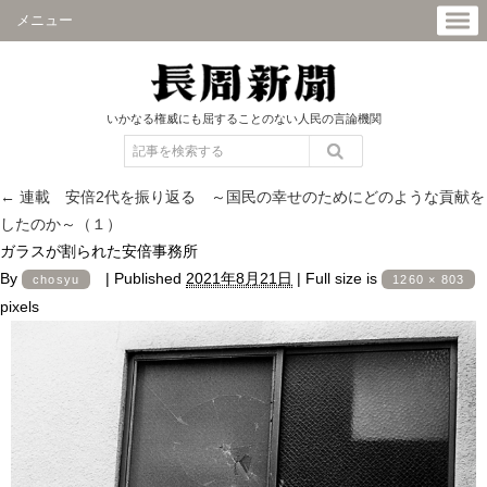
メニュー
いかなる権威にも屈することのない人民の言論機関
←
連載 安倍2代を振り返る ～国民の幸せのためにどのような貢献を
したのか～（１）
ガラスが割られた安倍事務所
By
|
Published
2021年8月21日
|
Full size is
chosyu
1260 × 803
pixels