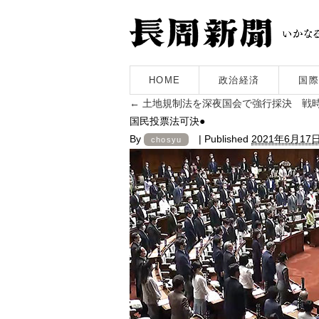
HOME
政治経済
国際
←
土地規制法を深夜国会で強行採決 戦
国民投票法可決●
By
|
Published
2021年6月17
chosyu