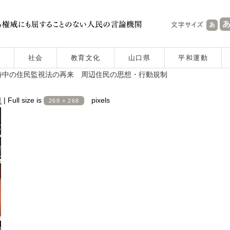
社会
教育文化
山口県
平和運動
時中の住民監視法の再来 周辺住民の思想・行動規制
日
|
Full size is
pixels
268 × 268