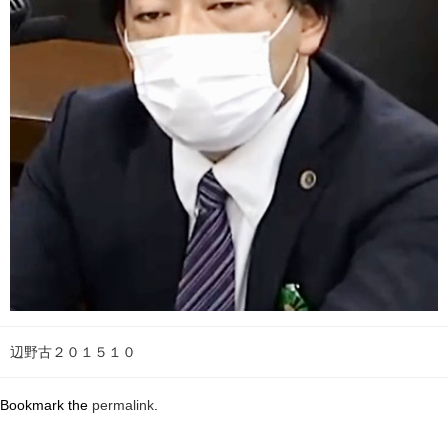
辺野古２０１５１０
Bookmark the
permalink
.