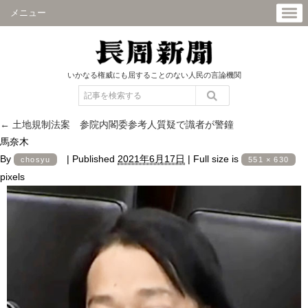
メニュー
いかなる権威にも屈することのない人民の言論機関
←
土地規制法案 参院内閣委参考人質疑で識者が警鐘
馬奈木
By
|
Published
2021年6月17日
|
Full size is
chosyu
551 × 630
pixels