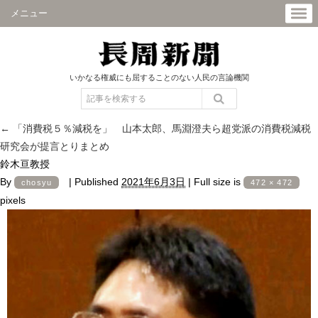
メニュー
いかなる権威にも屈することのない人民の言論機関
←
「消費税５％減税を」 山本太郎、馬淵澄夫ら超党派の消費税減税
研究会が提言とりまとめ
鈴木亘教授
By
|
Published
2021年6月3日
|
Full size is
chosyu
472 × 472
pixels