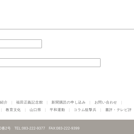
紹介
|
福田正義記念館
|
新聞購読の申し込み
|
お問い合わせ
|
|
教育文化
|
山口県
|
平和運動
|
コラム狙撃兵
|
書評・テレビ評
10番2号
TEL:083-222-9377
FAX:083-222-9399