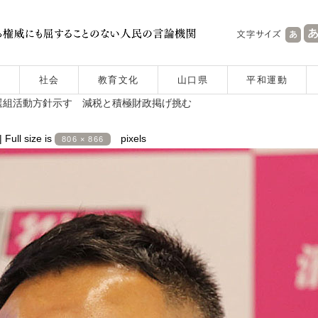
社会
教育文化
山口県
平和運動
選組活動方針示す 減税と積極財政掲げ挑む
|
Full size is
pixels
806 × 866