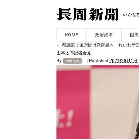
HOME
政治経済
国際
←
都議選で風穴開け衆院選へ れいわ新
山本太郎記者会見
By
|
Published
2021年6月1日
chosyu