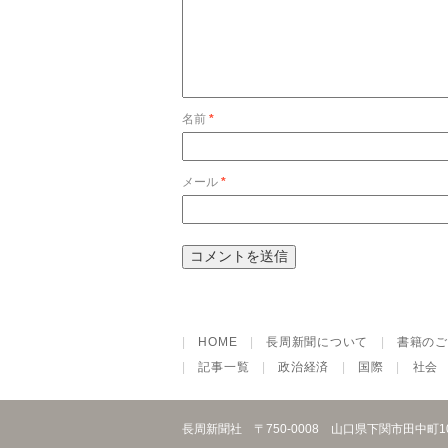
名前
*
メール
*
|
HOME
|
長周新聞について
|
書籍のご
|
記事一覧
|
政治経済
|
国際
|
社会
長周新聞社
〒750-0008 山口県下関市田中町