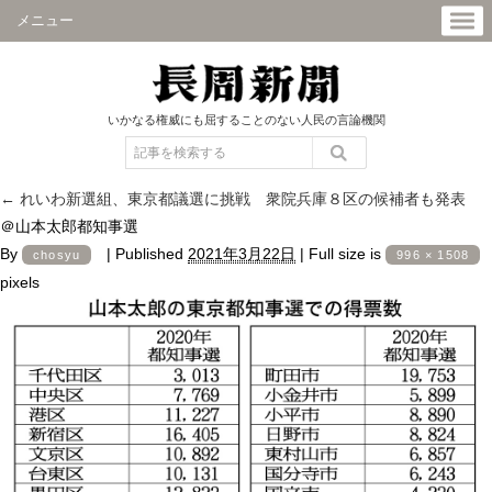
メニュー
いかなる権威にも屈することのない人民の言論機関
←
れいわ新選組、東京都議選に挑戦 衆院兵庫８区の候補者も発表
＠山本太郎都知事選
By
|
Published
2021年3月22日
|
Full size is
chosyu
996 × 1508
pixels