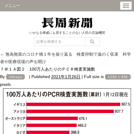
メニュー
いかなる権威にも屈することのない人民の言論機関
←
無為無策のコロナ禍１年を振り返る 検査抑制で遠のく収束 科学
者や医療現場の声を聞け
７＠１Ａ図２ 100万人あたりのＰＣＲ検査実施数
By
|
Published
2021年1月26日
|
Full size is
chosyu
1252 × 836
pixels