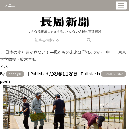
メニュー
いかなる権威にも屈することのない人民の言論機関
←
日本の食と農が危ない！―私たちの未来は守れるのか（中） 東京
大学教授・鈴木宣弘
イネ
By
|
Published
2021年1月20日
|
Full size is
chosyu
1260 × 842
pixels