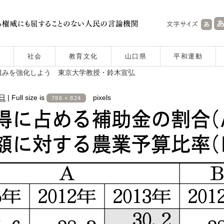
社会
教育文化
山口県
平和運動
組みを強化しよう 東京大学教授・鈴木宣弘
0日
|
Full size is
pixels
786 × 824