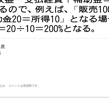
（農
移
なお、コメントは承認制です。