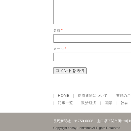
名前
*
メール
*
|
HOME
|
長周新聞について
|
書籍のご
|
記事一覧
|
政治経済
|
国際
|
社会
長周新聞社
〒750-0008 山口県下関市田中町
Copyright chosyu-shimbun All Rights Reserved.