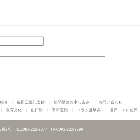
紹介
|
福田正義記念館
|
新聞購読の申し込み
|
お問い合わせ
|
|
教育文化
|
山口県
|
平和運動
|
コラム狙撃兵
|
書評・テレビ評
10番2号
TEL:083-222-9377
FAX:083-222-9399