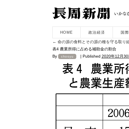
HOME
政治経済
国際
←
命の源の食料とその源の種を守る取り
表4 農業所得に占める補助金の割合
By
|
Published
2020年12月3
chosyu