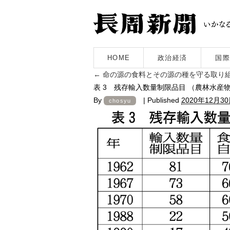
HOME
政治経済
国際
←
命の源の食料とその源の種を守る取り
表 3 残存輸入数量制限品目 （農林水産
By
|
Published
2020年12月3
chosyu