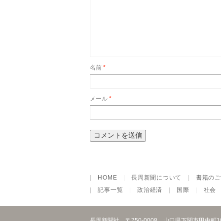
名前
*
メール
*
|
HOME
|
長周新聞について
|
書籍のご
|
記事一覧
|
政治経済
|
国際
|
社会
長周新聞社
〒750-0008 山口県下関市田中町