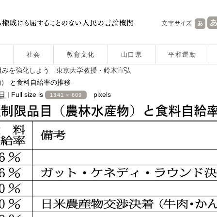
社会
教育文化
山口県
平和運動
組みを強化しよう 東京大学教授・鈴木宣弘
物） と食料自給率の推移
0日
|
Full size is
pixels
1341 × 609