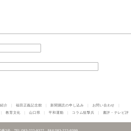
紹介
|
福田正義記念館
|
新聞購読の申し込み
|
お問い合わせ
|
|
教育文化
|
山口県
|
平和運動
|
コラム狙撃兵
|
書評・テレビ評
10番2号
TEL:083-222-9377
FAX:083-222-9399