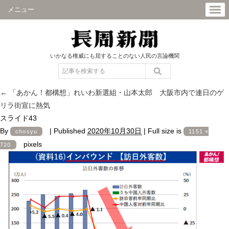
メニュー
いかなる権威にも屈することのない人民の言論機関
←
「あかん！都構想」れいわ新選組・山本太郎 大阪市内で連日のゲ
リラ街宣に熱気
スライド43
By
|
Published
2020年10月30日
|
Full size is
chosyu
1151 ×
pixels
720