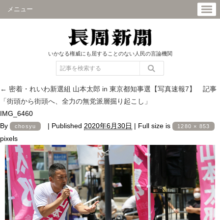
メニュー
いかなる権威にも屈することのない人民の言論機関
←
密着・れいわ新選組 山本太郎 in 東京都知事選【写真速報7】 記事
「街頭から街頭へ、全力の無党派層掘り起こし」
IMG_6460
By
|
Published
2020年6月30日
|
Full size is
chosyu
1280 × 853
pixels