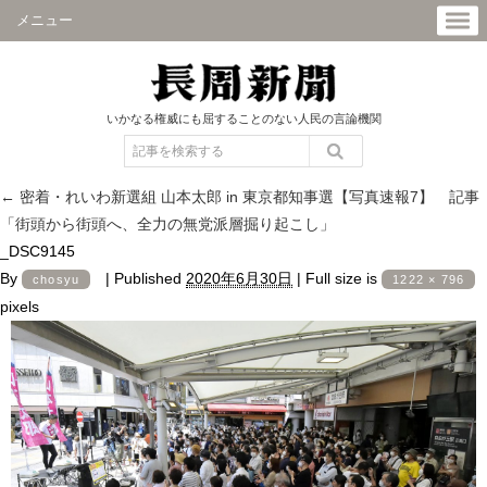
メニュー
いかなる権威にも屈することのない人民の言論機関
←
密着・れいわ新選組 山本太郎 in 東京都知事選【写真速報7】 記事
「街頭から街頭へ、全力の無党派層掘り起こし」
_DSC9145
By
|
Published
2020年6月30日
|
Full size is
chosyu
1222 × 796
pixels