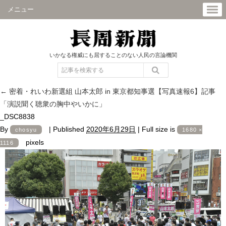
メニュー
いかなる権威にも屈することのない人民の言論機関
←
密着・れいわ新選組 山本太郎 in 東京都知事選【写真速報6】記事
「演説聞く聴衆の胸中やいかに」
_DSC8838
By
|
Published
2020年6月29日
|
Full size is
chosyu
1680 ×
pixels
1116