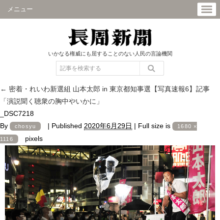
メニュー
いかなる権威にも屈することのない人民の言論機関
←
密着・れいわ新選組 山本太郎 in 東京都知事選【写真速報6】記事
「演説聞く聴衆の胸中やいかに」
_DSC7218
By
|
Published
2020年6月29日
|
Full size is
chosyu
1680 ×
pixels
1116