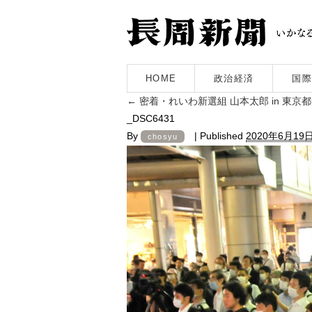
HOME
政治経済
国際
←
密着・れいわ新選組 山本太郎 in 東京
_DSC6431
By
|
Published
2020年6月19
chosyu