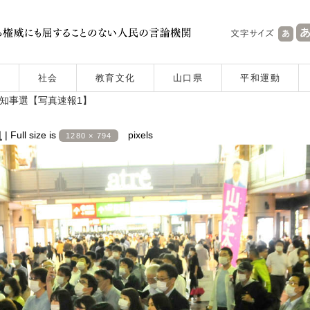
社会
教育文化
山口県
平和運動
都知事選【写真速報1】
日
|
Full size is
pixels
1280 × 794