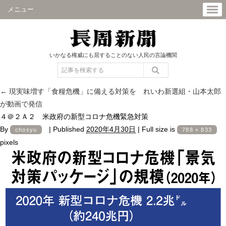
メニュー
いかなる権威にも屈することのない人民の言論機関
←
現実味増す「食糧危機」に備える対策を れいわ新選組・山本太郎
が動画で発信
４＠２Ａ２ 米政府の新型コロナ危機緊急対策
By
|
Published
2020年4月30日
|
Full size is
chosyu
788 × 833
pixels