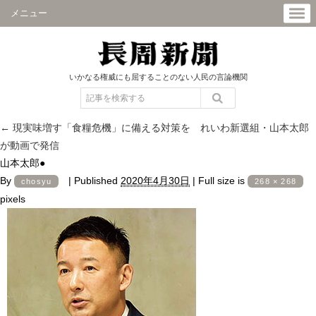
メニュー
いかなる権威にも屈することのない人民の言論機関
←
現実味増す「食糧危機」に備える対策を れいわ新選組・山本太郎
が動画で発信
山本太郎●
By
|
Published
2020年4月30日
|
Full size is
chosyu
268 × 268
pixels