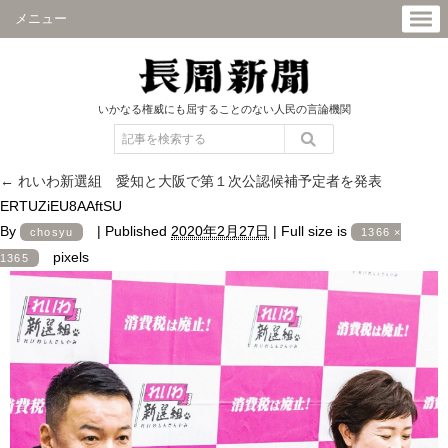
メニュー
いかなる権威にも屈することのない人民の言論機関
←
れいわ新選組 愛知と大阪で第１次公認候補予定者を発表
ERTUZiEU8AAftSU
By
|
Published
2020年2月27日
|
Full size is
chosyu
1366 ×
pixels
1365