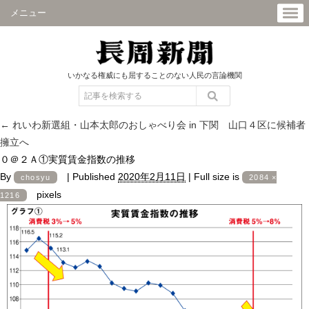
メニュー
いかなる権威にも屈することのない人民の言論機関
←
れいわ新選組・山本太郎のおしゃべり会 in 下関 山口４区に候補者
擁立へ
０＠２Ａ①実質賃金指数の推移
By
|
Published
2020年2月11日
|
Full size is
chosyu
2084 ×
pixels
1216