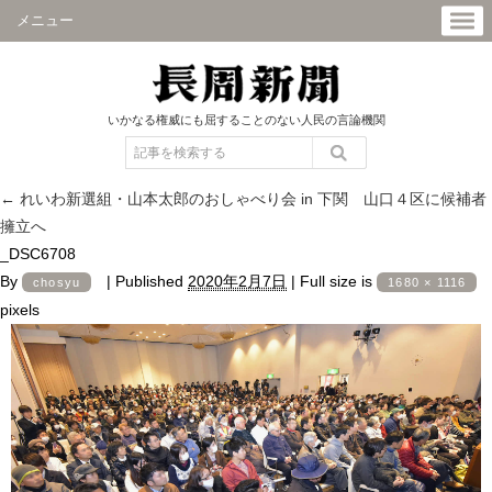
メニュー
いかなる権威にも屈することのない人民の言論機関
←
れいわ新選組・山本太郎のおしゃべり会 in 下関 山口４区に候補者
擁立へ
_DSC6708
By
|
Published
2020年2月7日
|
Full size is
chosyu
1680 × 1116
pixels