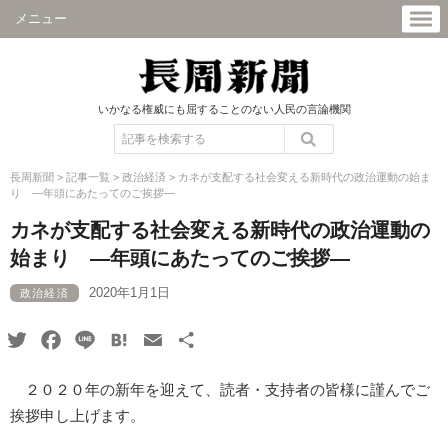
メニュー
いかなる権威にも屈することのない人民の言論機関
長周新聞
>
記事一覧
>
政治経済
>
カネが支配する社会変える新時代の政治運動の始ま
り ―年頭にあたってのご挨拶―
カネが支配する社会変える新時代の政治運動の
始まり ―年頭にあたってのご挨拶―
2020年1月1日
政治経済
Twitter
Facebook
Line
Hatena
Email
共
有
２０２０年の新年を迎えて、読者・支持者の皆様に謹んでご
挨拶申し上げます。