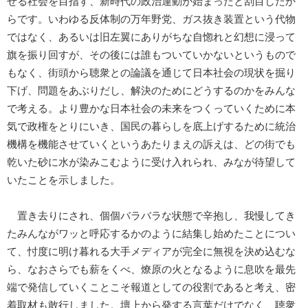
せる社会を目指す、新時代の政治運動が始まったと刮目したか
らです。いわゆる反体制の万年野党、ガス抜き装置という代物
ではなく、あるいは旧左翼にありがちな自惚れと幻想に浸って
旗を振り回すが、その後には誰もついていかないというもので
もなく、街頭から聴衆との論議を通じて日本社会の現状を掘り
下げ、問題をあぶりだし、解決のためにどうするのかをみんな
で考える。より豊かな日本社会の未来をつくっていくために本
気で政権をとりにいき、国民の暮らしを底上げするために統治
機構を機能させていくというあたりまえの訴えは、どの街でも
乾いた砂に水が染みこむように受け入れられ、みなが待望して
いたことを示しました。
置き去りにされ、個個バラバラな状態で辛抱し、我慢してき
たみんながワッと呼応するかのように結集し始めたことについ
て、忖度に明け暮れる大手メディアが完全に無視を決め込むな
ら、なおさらでも薪をくべ、燎原の火となるように息吹を最先
端で発信していくことこそ報道としての役割であると考え、密
着取材も敢行しました。壇上から発する言葉だけでなく、聴衆