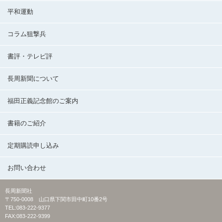
平和運動
コラム狙撃兵
書評・テレビ評
長周新聞について
福田正義記念館のご案内
書籍のご紹介
定期購読申し込み
お問い合わせ
長周新聞社
〒750-0008 山口県下関市田中町10番2号
TEL:083-222-9377
FAX:083-222-9399