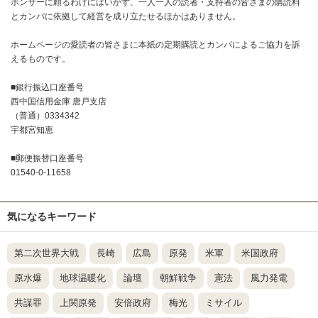
ポンサーに頼るわけにはいかず、一人一人の読者・支持者の皆さまの購読料
とカンパに依拠して経営を成り立たせるほかはありません。
ホームページの愛読者の皆さまに本紙の定期購読とカンパによるご協力を訴
えるものです。
■銀行振込口座番号
西中国信用金庫 唐戸支店
（普通）0334342
宇都宮知恵
■郵便振替口座番号
01540-0-11658
気になるキーワード
第二次世界大戦
長崎
広島
原発
米軍
米国政府
原水爆
地球温暖化
論壇
朝鮮戦争
憲法
風力発電
共謀罪
上関原発
安倍政府
梅光
ミサイル