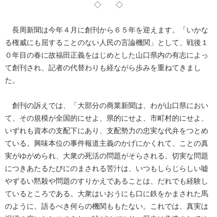
◇ ◇
長周新聞は今年４月に創刊から６５年を迎えます。「いかな
る権威にも屈することのない人民の言論機関」として、戦後１
０年目の春に故福田正義をはじめとした山口県内の有志によっ
て創刊され、記者の代替わりも経ながら歩みを重ねてきまし
た。
創刊の訴えでは、「大部分の商業新聞は、わが山口県におい
て、その規模が全国的にせよ、県的にせよ、市町村的にせよ、
いずれも資本の支配下にあり、支配勢力の忠実な代弁をつとめ
ている。興味本位の事件報道主義のかげにかくれて、ことの真
実がゆがめられ、大衆の死活の問題がそらされる。切実な問題
につきあたるたびにのまされる苦汁は、いつもしらじらしい嘘
やずるい黙殺や問題のすりかえであることは、だれでも経験し
ているところである。大衆はいおうにも口に鉄をかまされた馬
のように、語るべき何らの機関ももたない。これでは、真実は