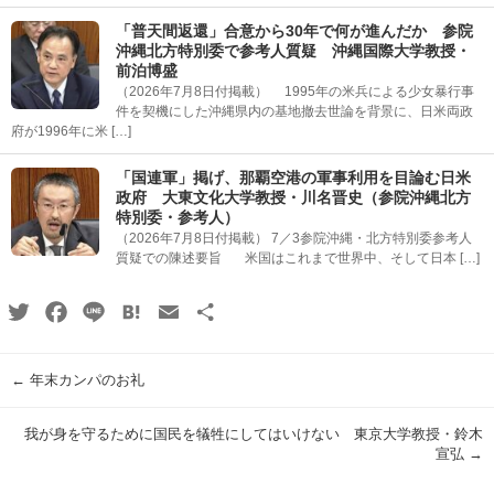
「普天間返還」合意から30年で何が進んだか 参院
沖縄北方特別委で参考人質疑 沖縄国際大学教授・
前泊博盛
（2026年7月8日付掲載） 1995年の米兵による少女暴行事
件を契機にした沖縄県内の基地撤去世論を背景に、日米両政
府が1996年に米 […]
「国連軍」掲げ、那覇空港の軍事利用を目論む日米
政府 大東文化大学教授・川名晋史（参院沖縄北方
特別委・参考人）
（2026年7月8日付掲載） 7／3参院沖縄・北方特別委参考人
質疑での陳述要旨 米国はこれまで世界中、そして日本 […]
Twitter
Facebook
Line
Hatena
Email
共
有
←
年末カンパのお礼
我が身を守るために国民を犠牲にしてはいけない 東京大学教授・鈴木
宣弘
→