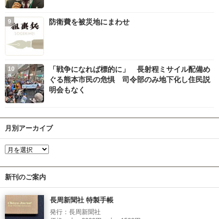
防衛費を被災地にまわせ
「戦争になれば標的に」 長射程ミサイル配備め
ぐる熊本市民の危惧 司令部のみ地下化し住民説
明会もなく
月別アーカイブ
新刊のご案内
長周新聞社 特製手帳
発行：長周新聞社