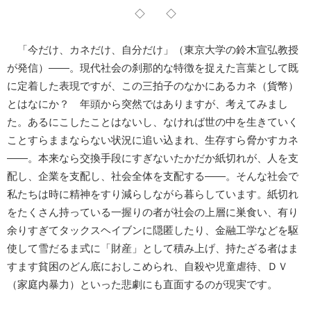
◇ ◇
「今だけ、カネだけ、自分だけ」（東京大学の鈴木宣弘教授
が発信）――。現代社会の刹那的な特徴を捉えた言葉として既
に定着した表現ですが、この三拍子のなかにあるカネ（貨幣）
とはなにか？ 年頭から突然ではありますが、考えてみまし
た。あるにこしたことはないし、なければ世の中を生きていく
ことすらままならない状況に追い込まれ、生存すら脅かすカネ
――。本来なら交換手段にすぎないたかだか紙切れが、人を支
配し、企業を支配し、社会全体を支配する――。そんな社会で
私たちは時に精神をすり減らしながら暮らしています。紙切れ
をたくさん持っている一握りの者が社会の上層に巣食い、有り
余りすぎてタックスヘイブンに隠匿したり、金融工学などを駆
使して雪だるま式に「財産」として積み上げ、持たざる者はま
すます貧困のどん底におしこめられ、自殺や児童虐待、ＤＶ
（家庭内暴力）といった悲劇にも直面するのが現実です。