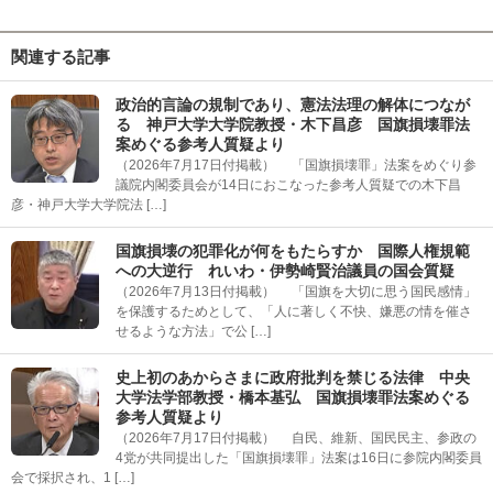
関連する記事
政治的言論の規制であり、憲法法理の解体につなが
る 神戸大学大学院教授・木下昌彦 国旗損壊罪法
案めぐる参考人質疑より
（2026年7月17日付掲載） 「国旗損壊罪」法案をめぐり参
議院内閣委員会が14日におこなった参考人質疑での木下昌
彦・神戸大学大学院法 […]
国旗損壊の犯罪化が何をもたらすか 国際人権規範
への大逆行 れいわ・伊勢崎賢治議員の国会質疑
（2026年7月13日付掲載） 「国旗を大切に思う国民感情」
を保護するためとして、「人に著しく不快、嫌悪の情を催さ
せるような方法」で公 […]
史上初のあからさまに政府批判を禁じる法律 中央
大学法学部教授・橋本基弘 国旗損壊罪法案めぐる
参考人質疑より
（2026年7月17日付掲載） 自民、維新、国民民主、参政の
4党が共同提出した「国旗損壊罪」法案は16日に参院内閣委員
会で採択され、1 […]