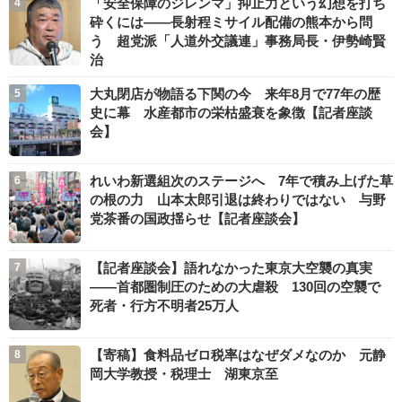
「安全保障のジレンマ」抑止力という幻想を打ち
砕くには――長射程ミサイル配備の熊本から問
う 超党派「人道外交議連」事務局長・伊勢崎賢
治
大丸閉店が物語る下関の今 来年8月で77年の歴
史に幕 水産都市の栄枯盛衰を象徴【記者座談
会】
れいわ新選組次のステージへ 7年で積み上げた草
の根の力 山本太郎引退は終わりではない 与野
党茶番の国政揺らせ【記者座談会】
【記者座談会】語れなかった東京大空襲の真実
――首都圏制圧のための大虐殺 130回の空襲で
死者・行方不明者25万人
【寄稿】食料品ゼロ税率はなぜダメなのか 元静
岡大学教授・税理士 湖東京至