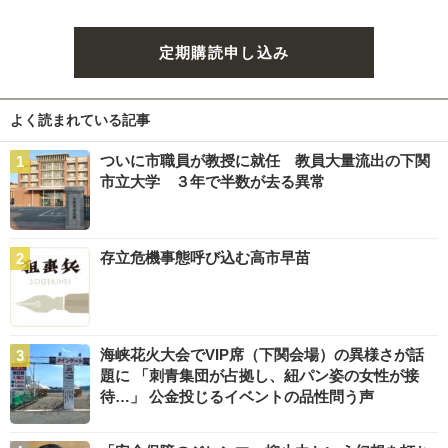
定期購読申し込み
よく読まれている記事
ついに市職員が教授に就任 教員大量流出の下関
市立大学 ３年で半数が去る異常
存立危機事態呼び込む高市早苗
海峡花火大会でVIP席（下関会場）の異様さが話
題に 「刺青集団が占拠し、紐パン姿の女性が接
待…」 公金投じるイベントの品性問う声