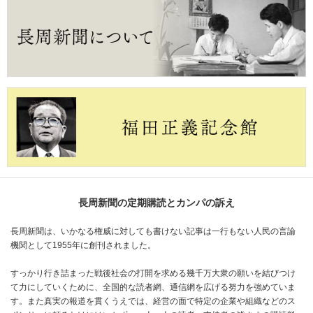
長周新聞の定期購読とカンパの訴え
長周新聞は、いかなる権威に対しても書けない記事は一行もない人民の言論
機関として1955年に創刊されました。
すっかり行き詰まった戦後社会の打開を求める幾千万大衆の願いを結びつけ
て力にしていくために、全国的な読者網、通信網を広げる努力を強めていま
す。また真実の報道を貫くうえでは、経営の面で特定の企業や組織などのス