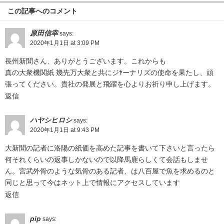
この記事へのコメント
原田信幸
says:
2020年1月1日 at 3:09 PM
長州新聞さん、ありがとうございます。これからも
真の大衆機関紙 幾先万大衆と共にジﾔーナリズの使命を果たし、頑
張ってください。貴社の発展と飛躍を心よりお祈り申し上げます。
返信
ハヤシヒロシ
says:
2020年1月1日 at 9:43 PM
大新聞の記者に洛陽の紙価を高めた記事を書いて下さいと言ったら
何それくらいの返事しかないので以降馬鹿らしくて会話もしませ
ん。宮武外骨のような気骨のある記者、は八百屋で魚を求めるのと
同じと思って今はネット上で情報にアクセスしています
返信
pip
says: