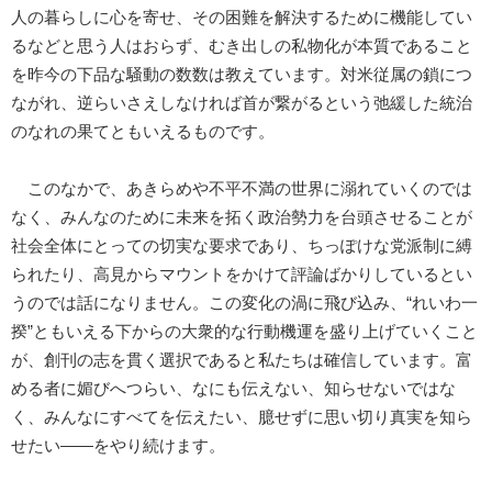
人の暮らしに心を寄せ、その困難を解決するために機能してい
るなどと思う人はおらず、むき出しの私物化が本質であること
を昨今の下品な騒動の数数は教えています。対米従属の鎖につ
ながれ、逆らいさえしなければ首が繋がるという弛緩した統治
のなれの果てともいえるものです。
このなかで、あきらめや不平不満の世界に溺れていくのでは
なく、みんなのために未来を拓く政治勢力を台頭させることが
社会全体にとっての切実な要求であり、ちっぽけな党派制に縛
られたり、高見からマウントをかけて評論ばかりしているとい
うのでは話になりません。この変化の渦に飛び込み、“れいわ一
揆”ともいえる下からの大衆的な行動機運を盛り上げていくこと
が、創刊の志を貫く選択であると私たちは確信しています。富
める者に媚びへつらい、なにも伝えない、知らせないではな
く、みんなにすべてを伝えたい、臆せずに思い切り真実を知ら
せたい――をやり続けます。