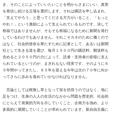
き、そのことによっていいたいことを明からさまにいい、真実
を発信し続ける立場を選択します。それは購読を申し込まれ、
「支えてやろう」と思ってくださる方方がいること、「もっと
やれ！」という激励によって支えられているものです。決して
裕福ではありませんが、そもそも裕福になるために新聞を発行
しているわけでもありません。それこそカネのために働くので
はなく、社会的使命を果たすために記者として、あるいは新聞
社として生きる道を選び、毎月１５００円の購読料、郵送料も
含めると２０５０円の力によって、読者・支持者の皆様に支え
られているというのが、まぎれもない現実です。そのように６
５年間やってきたし、６５年を迎える今年は次の７０年に向か
ってさらに歩みを進めていかなければなりません。
言論としては根無し草となって宙を彷徨うのではなく、地に
足をつけ、生身の人人の生活のなかから問題を歴史的、社会的
にとらえて発展的方向を示していくこと、企画力を強め、より
多面的に展開していくことが求められています。新自由主義に