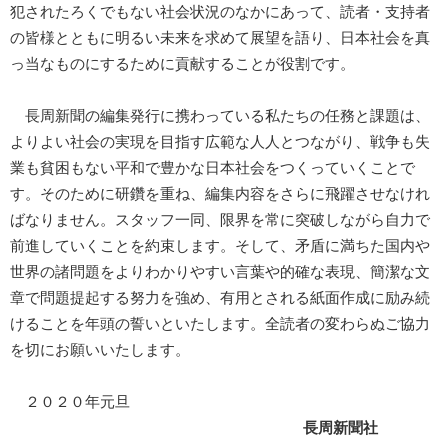
犯されたろくでもない社会状況のなかにあって、読者・支持者
の皆様とともに明るい未来を求めて展望を語り、日本社会を真
っ当なものにするために貢献することが役割です。
長周新聞の編集発行に携わっている私たちの任務と課題は、
よりよい社会の実現を目指す広範な人人とつながり、戦争も失
業も貧困もない平和で豊かな日本社会をつくっていくことで
す。そのために研鑽を重ね、編集内容をさらに飛躍させなけれ
ばなりません。スタッフ一同、限界を常に突破しながら自力で
前進していくことを約束します。そして、矛盾に満ちた国内や
世界の諸問題をよりわかりやすい言葉や的確な表現、簡潔な文
章で問題提起する努力を強め、有用とされる紙面作成に励み続
けることを年頭の誓いといたします。全読者の変わらぬご協力
を切にお願いいたします。
２０２０年元旦
長周新聞社