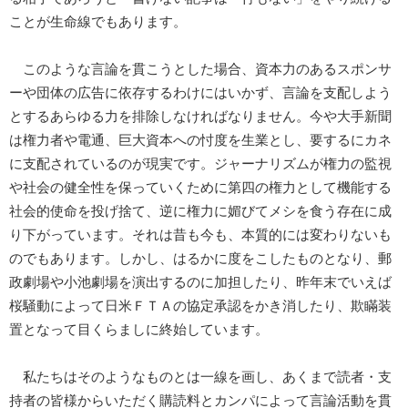
ことが生命線でもあります。
このような言論を貫こうとした場合、資本力のあるスポンサ
ーや団体の広告に依存するわけにはいかず、言論を支配しよう
とするあらゆる力を排除しなければなりません。今や大手新聞
は権力者や電通、巨大資本への忖度を生業とし、要するにカネ
に支配されているのが現実です。ジャーナリズムが権力の監視
や社会の健全性を保っていくために第四の権力として機能する
社会的使命を投げ捨て、逆に権力に媚びてメシを食う存在に成
り下がっています。それは昔も今も、本質的には変わりないも
のでもあります。しかし、はるかに度をこしたものとなり、郵
政劇場や小池劇場を演出するのに加担したり、昨年末でいえば
桜騒動によって日米ＦＴＡの協定承認をかき消したり、欺瞞装
置となって目くらましに終始しています。
私たちはそのようなものとは一線を画し、あくまで読者・支
持者の皆様からいただく購読料とカンパによって言論活動を貫