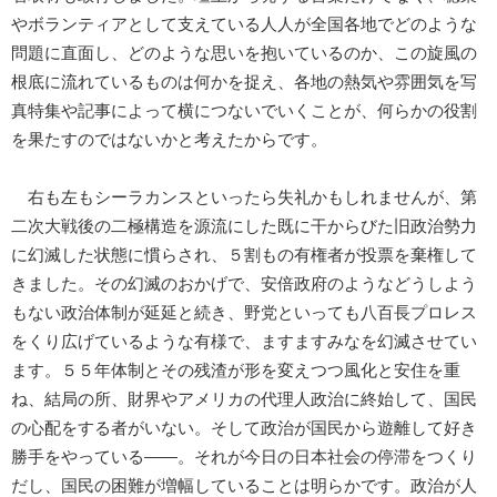
やボランティアとして支えている人人が全国各地でどのような
問題に直面し、どのような思いを抱いているのか、この旋風の
根底に流れているものは何かを捉え、各地の熱気や雰囲気を写
真特集や記事によって横につないでいくことが、何らかの役割
を果たすのではないかと考えたからです。
右も左もシーラカンスといったら失礼かもしれませんが、第
二次大戦後の二極構造を源流にした既に干からびた旧政治勢力
に幻滅した状態に慣らされ、５割もの有権者が投票を棄権して
きました。その幻滅のおかげで、安倍政府のようなどうしよう
もない政治体制が延延と続き、野党といっても八百長プロレス
をくり広げているような有様で、ますますみなを幻滅させてい
ます。５５年体制とその残渣が形を変えつつ風化と安住を重
ね、結局の所、財界やアメリカの代理人政治に終始して、国民
の心配をする者がいない。そして政治が国民から遊離して好き
勝手をやっている――。それが今日の日本社会の停滞をつくり
だし、国民の困難が増幅していることは明らかです。政治が人