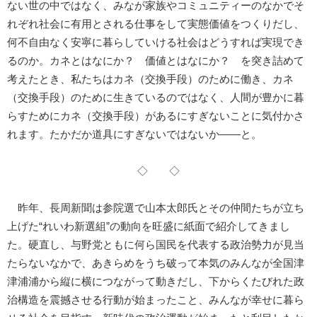
ない世の中ではなく、みなが家族やコミュニティーのなかでそ
れぞれ社会に有用とされる仕事をして実態価値をつくりだし、
何不自由なく安寧に暮らしていける社会はどうすれば実現でき
るのか。カネとはなにか？ 価値とはなにか？ を突き詰めて
考えたとき、私たちはカネ（交換手段）のために働き、カネ
（交換手段）のために生きているのではなく、人間が豊かに暮
らすためにカネ（交換手段）があるにすぎないことに気付かさ
れます。たかだか道具にすぎないではないか――と。
◇ ◇
昨年、長周新聞は参院選で山本太郎氏とその仲間たちが立ち
上げた“れいわ新選組”の動向を旺盛に紙面で紹介してきまし
た。硬直し、与野党ともに何ら国民を代表する政治勢力が見当
たらないなかで、あきらめをうち破って本気のみんなが全国津
津浦浦から縦に横につながって動きだし、下からくたびれた政
治構造を震撼させる行動が始まったこと、みんなが幸せに暮ら