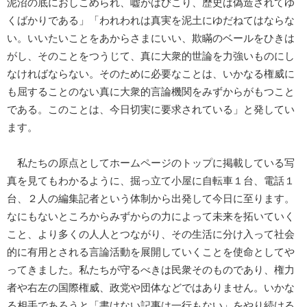
泥沼の底におしこめられ、嘘がはびこり、歴史は偽造されてゆ
くばかりである」「われわれは真実を泥土にゆだねてはならな
い。いいたいことをあからさまにいい、欺瞞のベールをひきは
がし、そのことをつうじて、真に大衆的世論を力強いものにし
なければならない。そのために必要なことは、いかなる権威に
も屈することのない真に大衆的言論機関をみずからがもつこと
である。このことは、今日切実に要求されている」と発してい
ます。
私たちの原点としてホームページのトップに掲載している写
真を見てもわかるように、掘っ立て小屋に自転車１台、電話１
台、２人の編集記者という体制から出発して今日に至ります。
なにもないところからみずからの力によって未来を拓いていく
こと、より多くの人人とつながり、その生活に分け入って社会
的に有用とされる言論活動を展開していくことを使命としてや
ってきました。私たちが守るべきは民衆そのものであり、権力
者や右左の国際権威、政党や団体などではありません。いかな
る相手であろうと「書けない記事は一行もない」をやり続ける