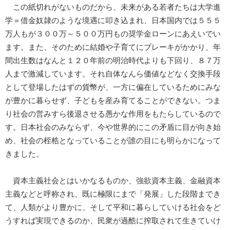
この紙切れがないものだから、未来がある若者たちは大学進
学＝借金奴隷のような境遇に叩き込まれ、日本国内では５５５
万人もが３００万～５００万円もの奨学金ローンにあえいでい
ます。また、そのために結婚や子育てにブレーキがかかり、年
間出生数はなんと１２０年前の明治時代よりも下回り、８７万
人まで激減しています。それ自体なんら価値などなく交換手段
として登場したはずの貨幣が、一方に偏在しているためにみな
が豊かに暮らせず、子どもを産み育てることができない。つま
り社会の営みすら後退させる愚かな作用をもたらしているので
す。日本社会のみならず、今や世界的にこの矛盾に目が向き始
め、社会の桎梏となっていることが誰の目にも明らかになって
きました。
資本主義社会とはいかなるものか、強欲資本主義、金融資本
主義などと呼称され、既に極限にまで「発展」した段階までき
て、人類がより豊かに、そして平和に暮らしていける社会をど
うすれば実現できるのか、民衆が過酷に搾取されて生きていけ