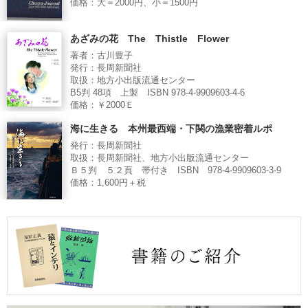
価格：大＝2000円、小＝1500円
あざみの花 The Thistle Flower
著者：古川豊子
発行：長周新聞社
取扱：地方小出版流通センター
B5判 48項 上製 ISBN 978-4-9909603-4-6
価格：￥2000Ｅ
海に生きる 本州最西端・下関の漁業密着ルポ
発行：長周新聞社
取扱：長周新聞社、地方小出版流通センター
Ｂ５判 ５２頁 帯付き ISBN 978-4-9909603-3-9
価格：1,600円＋税