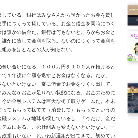
している。銀行はみなさんから預かったお金を貸し
勝手につくって貸している。お金と借金を同時につく
金は誰かの借金だ。銀行は何もないところからお金と
を誰かに貸して金利を取る。ないのにつくって金利を
仕組みをほとんどの人が知らない。
奪い合いになる。１００万円を１００人が預けると
して１年後に全額を返すとお金はなくなる。だが、
さないといけない。常に借金でお金をつくり出して、
中みんながお金が足りない状態になる。お金のために
。今の金融システムは巨大な椅子取りゲームだ。本末
使ってもらって捨てて（消費して）もらってというの
金融システムが地球を壊しているし、「今だけ、金だ
ステムにある。この仕組みを変えないといけない。一
も政党もいない。れいわ新選組が出てきて、初めてい