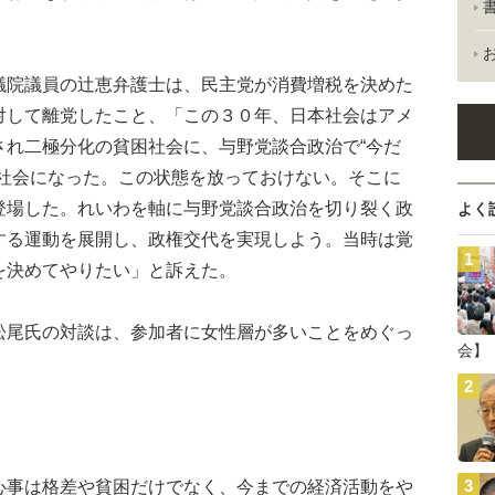
院議員の辻恵弁護士は、民主党が消費増税を決めた
対して離党したこと、「この３０年、日本社会はアメ
され二極分化の貧困社会に、与野党談合政治で“今だ
壊社会になった。この状態を放っておけない。そこに
登場した。れいわを軸に与野党談合政治を切り裂く政
よく
する運動を展開し、政権交代を実現しよう。当時は覚
を決めてやりたい」と訴えた。
尾氏の対談は、参加者に女性層が多いことをめぐっ
会】
事は格差や貧困だけでなく、今までの経済活動をや