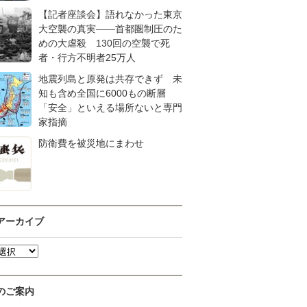
【記者座談会】語れなかった東京
大空襲の真実――首都圏制圧のた
めの大虐殺 130回の空襲で死
者・行方不明者25万人
地震列島と原発は共存できず 未
知も含め全国に6000もの断層
「安全」といえる場所ないと専門
家指摘
防衛費を被災地にまわせ
アーカイブ
のご案内