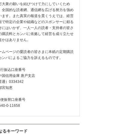
万大衆の願いを結びつけて力にしていくため
、全国的な読者網、通信網を広げる努力を強め
います。また真実の報道を貫くうえでは、経営
面で特定の企業や組織などのスポンサーに頼る
けにはいかず、一人一人の読者・支持者の皆さ
の購読料とカンパに依拠して経営を成り立たせ
ほかはありません。
ームページの愛読者の皆さまに本紙の定期購読
カンパによるご協力を訴えるものです。
銀行振込口座番号
中国信用金庫 唐戸支店
通）0334342
都宮知恵
郵便振替口座番号
540-0-11658
なるキーワード