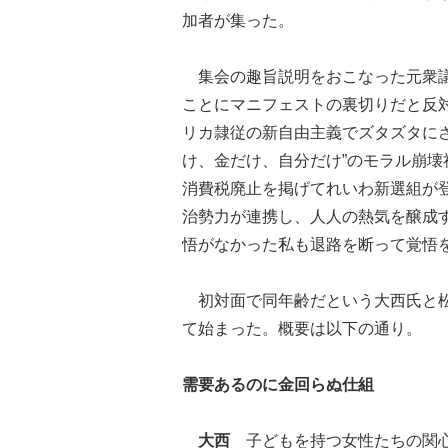
加者が集った。
集会の趣旨説明をおこなった元衆議
ことにマニフェストの裏切りだと反
リカ隷従の新自由主義でズタズタに
け、金だけ、自分だけ”のモラル崩
消費税廃止を掲げてれいわ新選組が
治勢力が連携し、人人の熱気を醸成
悟がなかった私も退路を断って覚悟
初対面で同年齢だという大西氏と松
て始まった。概要は以下の通り。
需要あるのに金回らぬ仕組
大西
子どもを持つ女性たちの関心