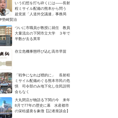
いう幻想を打ち砕くには――長射
程ミサイル配備の熊本から問う
超党派「人道外交議連」事務局
伊勢崎賢治
ついに市職員が教授に就任 教員
大量流出の下関市立大学 ３年で
半数が去る異常
存立危機事態呼び込む高市早苗
「戦争になれば標的に」 長射程
ミサイル配備めぐる熊本市民の危
惧 司令部のみ地下化し住民説明
会もなく
大丸閉店が物語る下関の今 来年
8月で77年の歴史に幕 水産都市
の栄枯盛衰を象徴【記者座談会】