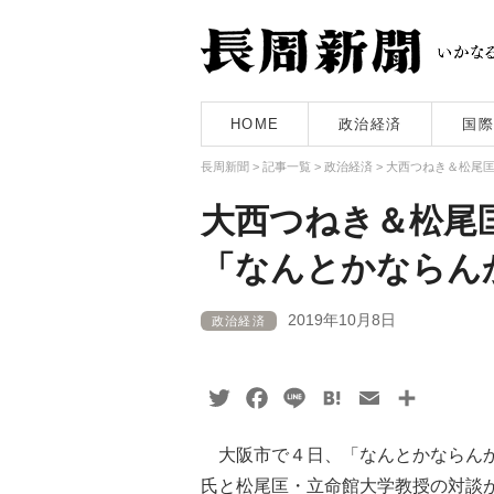
HOME
政治経済
国際
長周新聞
>
記事一覧
>
政治経済
>
大西つねき＆松尾
大西つねき＆松尾
「なんとかならん
2019年10月8日
政治経済
Twitter
Facebook
Line
Hatena
Email
共
有
大阪市で４日、「なんとかならんか
氏と松尾匡・立命館大学教授の対談