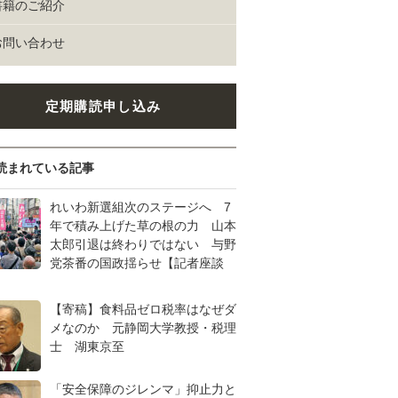
書籍のご紹介
お問い合わせ
定期購読申し込み
読まれている記事
れいわ新選組次のステージへ 7
年で積み上げた草の根の力 山本
太郎引退は終わりではない 与野
党茶番の国政揺らせ【記者座談
【寄稿】食料品ゼロ税率はなぜダ
メなのか 元静岡大学教授・税理
士 湖東京至
「安全保障のジレンマ」抑止力と