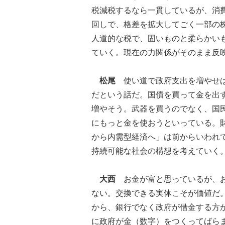
税減税するなら一貫しているが、消
回しで、格差を拡大してごく一部の
人道的な税で、固いものと柔らかい
ていく。現在の力関係がそのまま反
松尾
使い道で政府支出を増やせば
だという話だ。国債を買って金を出
増やそう。武器を買うのでなく、国
にもっと金を使おうといっている。
から内需型経済へ」は前からいわれ
持続可能な社会の構想を考えていく
大西
お金が富と思っているが、
ない。交換できる実体こそが価値だ
から、銀行でなく政府が借金する方
に政府が金（数字）をつくってばら