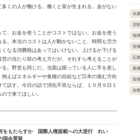
て多くの人が働ける。働くと富が生まれる。金がない
水
北
て、お金を使うことがコストではない。お金を使う
地
れる。本当のコストは人が動かないこと、時間も労力
安
なくなる消費税はあってはいけない。上げるか下げる
広
経営の当たり前の考え方だが、それすら考えることが
いる。野党も同じだ。当面は困っている人に手を差し
原
、例えばエネルギーや食糧の自給など日本の進む方向
安
けて話す。今日の話で消化不良ならば、１０月９日１
自
るので来てほしい。
何をもたらすか 国際人権規範への大逆行 れい
の国会質疑