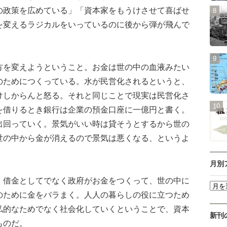
の政策を広めている」「資本家をもうけさせて喜ばせ
を変えるラジカルをいっているのに後から弾が飛んで
を変えようということ。お金は世の中の血液みたい
のためにつくっている。水が民営化されるというと、
けしからんと怒る。それと同じことで現実は民営化さ
を借りるとき銀行は企業の預金口座に一億円と書く。
出回っていく。景気がいい時は貸そうとするから世の
世の中から金が消えるので景気は悪くなる、というよ
月別
借金としてでなく政府がお金をつくって、世の中に
のために金をバラまく。人人の暮らしの役に立つため
私的なためでなく社会化していくということで、資本
新刊
ものだ。