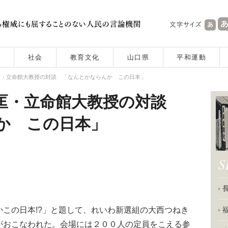
社会
教育文化
山口県
平和運動
匡・立命館大教授の対談 「なんとかならんか この日本」
匡・立命館大教授の対談
か この日本」
この日本!?」と題して、れいわ新選組の大西つねき
がおこなわれた。会場には２００人の定員をこえる参