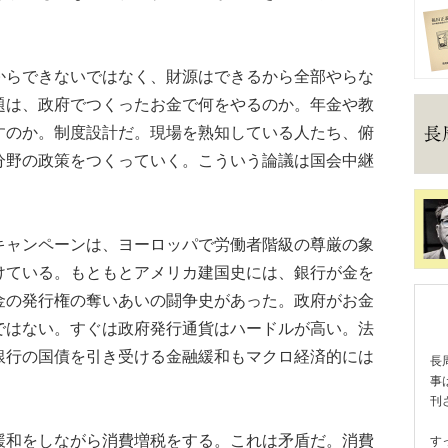
らできないではなく、財源はできるから全部やらな
題は、政府でつくったお金で何をやるのか。年金や教
すのか。制度設計だ。現場を熟知している人たち、俯
分野の政策をつくっていく。こういう論議は国会中継
ャンペーンは、ヨーロッパで労働者階級の尊厳の象
けている。もともとアメリカ建国史には、銀行が金を
金の発行権の奪いあいの闘争史があった。政府がお金
ではない。すぐは政府発行通貨はハードルが高い。法
銀行の国債を引き受ける金融緩和もマクロ経済的には
長
事
刊
和をしながら消費増税をする。これは矛盾だ。消費
す