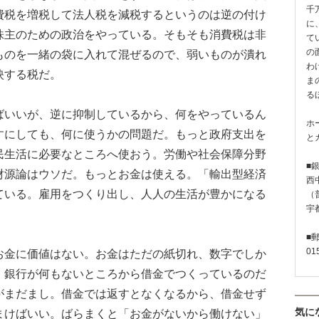
千
費税を増税して法人税を減税するというのは逆の付け
に
株主のための政治をやっている。そもそも消費税は非
て
の
ものを一緒の袋に入れて混ぜるので、弱いものが潰れ
わ
映する税だ。
ま
る
いいが、逆に抑制しているから、何をやっているん
ホ
すにしても、何に使うかの問題だ。もっと政府支出を
と
民生活に必要なところへ使おう。労働や社会保障分野
■
財源論はウソだ。もっとお金は使える。「輸出型経済
西
ている。雇用をつくり出し、人人の生活が豊かになる
（普
宇
。
■
01
お金に価値はない。お金はただの紙切れ、数字でしか
。銀行が何もないところから借金でつくっているのだ
がまだまし。借金では返すとなくなるから、借金せず
気に
まけばいい。ばらまくと「お金がないから働けない」