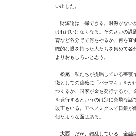
い出した。
財源論は一掃できる。財源がないか
ければいけなくなる。そのさいの課
育など各分野で何をやるか、何を直
瞰的な眼を持った人たちを集めて各
よりおもしろいと思う。
松尾
私たちが提唱している薔薇キ
徴としての薔薇に「バラマキ」をか
つくるか、国家が金を発行するか、
を発行するというのは別に突飛な話
改正もいる。アベノミクスで日銀が
似たような面はある。
大西
だが、錯乱している。金融緩