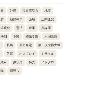
産業
沖縄
以東底引き
地震
朝鮮
朝鮮戦争
論壇
上関原発
球温暖化
憲法
米軍
共謀罪
保法制
下関
梅光学院
米国政府
島
長崎
風力発電
第二次世界大戦
発
佐賀
オスプレイ
ミサイル
倍政府
原水爆
梅光
ノドグロ
衛隊
辺野古