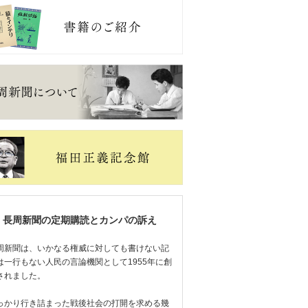
長周新聞の定期購読とカンパの訴え
周新聞は、いかなる権威に対しても書けない記
は一行もない人民の言論機関として1955年に創
されました。
っかり行き詰まった戦後社会の打開を求める幾