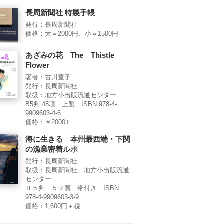
長周新聞社 特製手帳
発行：長周新聞社
価格：大＝2000円、小＝1500円
あざみの花 The Thistle
Flower
著者：古川豊子
発行：長周新聞社
取扱：地方小出版流通センター
B5判 48項 上製 ISBN 978-4-
9909603-4-6
価格：￥2000Ｅ
海に生きる 本州最西端・下関
の漁業密着ルポ
発行：長周新聞社
取扱：長周新聞社、地方小出版流通
センター
Ｂ５判 ５２頁 帯付き ISBN
978-4-9909603-3-9
価格：1,600円＋税