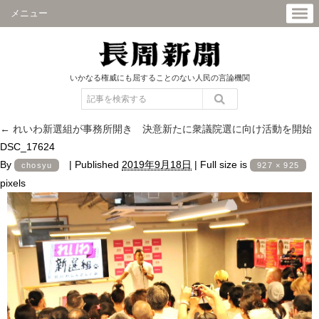
メニュー
いかなる権威にも屈することのない人民の言論機関
←
れいわ新選組が事務所開き 決意新たに衆議院選に向け活動を開始
DSC_17624
By
|
Published
2019年9月18日
|
Full size is
chosyu
927 × 925
pixels