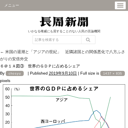
メニュー
いかなる権威にも屈することのない人民の言論機関
←
米国の退潮と「アジアの世紀」 近隣諸国との関係悪化で八方ふさ
がりの安倍外交
６＠１Ａ図③ 世界のＧＤＰに占めるシェア
By
|
Published
2019年9月10日
|
Full size is
chosyu
1437 × 835
pixels