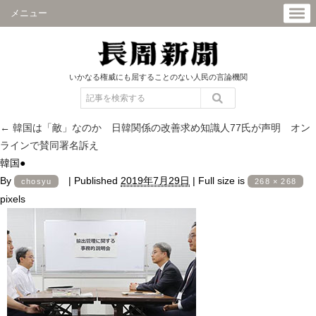
メニュー
いかなる権威にも屈することのない人民の言論機関
←
韓国は「敵」なのか 日韓関係の改善求め知識人77氏が声明 オン
ラインで賛同署名訴え
韓国●
By
|
Published
2019年7月29日
|
Full size is
chosyu
268 × 268
pixels